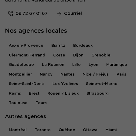
09 72 67 01 67
Courriel
Nos agences locales
Aix-en-Provence
Biarritz
Bordeaux
Clermont-Ferrand
Corse
Dijon
Grenoble
Guadeloupe
La Réunion
Lille
Lyon
Martinique
Montpellier
Nancy
Nantes
Nice / Fréjus
Paris
Seine-Saint-Denis
Les Yvelines
Seine-et-Marne
Reims
Brest
Rouen / Lisieux
Strasbourg
Toulouse
Tours
Autres agences
Montréal
Toronto
Québec
Ottawa
Miami