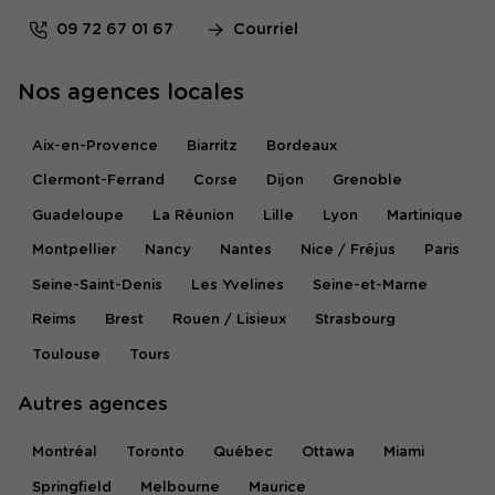
09 72 67 01 67
Courriel
Nos agences locales
Aix-en-Provence
Biarritz
Bordeaux
Clermont-Ferrand
Corse
Dijon
Grenoble
Guadeloupe
La Réunion
Lille
Lyon
Martinique
Montpellier
Nancy
Nantes
Nice / Fréjus
Paris
Seine-Saint-Denis
Les Yvelines
Seine-et-Marne
Reims
Brest
Rouen / Lisieux
Strasbourg
Toulouse
Tours
Autres agences
Montréal
Toronto
Québec
Ottawa
Miami
Springfield
Melbourne
Maurice