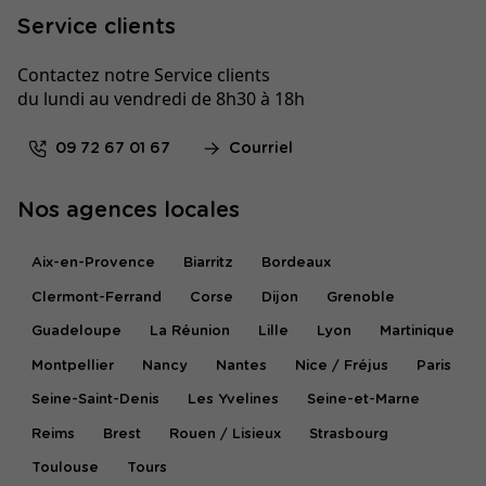
Service clients
Contactez notre Service clients
du lundi au vendredi de 8h30 à 18h
09 72 67 01 67
Courriel
Nos agences locales
Aix-en-Provence
Biarritz
Bordeaux
Clermont-Ferrand
Corse
Dijon
Grenoble
Guadeloupe
La Réunion
Lille
Lyon
Martinique
Montpellier
Nancy
Nantes
Nice / Fréjus
Paris
Seine-Saint-Denis
Les Yvelines
Seine-et-Marne
Reims
Brest
Rouen / Lisieux
Strasbourg
Toulouse
Tours