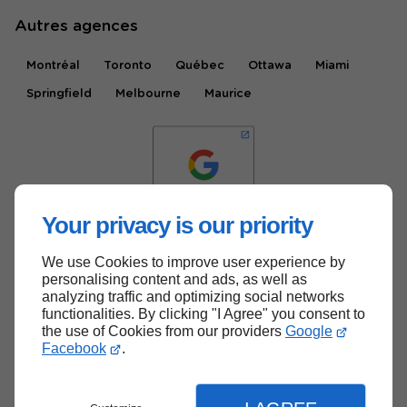
Autres agences
Montréal
Toronto
Québec
Ottawa
Miami
Springfield
Melbourne
Maurice
Your privacy is our priority
We use Cookies to improve user experience by
Haut de page
personalising content and ads, as well as
analyzing traffic and optimizing social networks
functionalities. By clicking "I Agree" you consent to
the use of Cookies from our providers
Google
Facebook
.