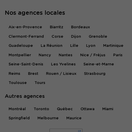
Nos agences locales
Aix-en-Provence
Biarritz
Bordeaux
Clermont-Ferrand
Corse
Dijon
Grenoble
Guadeloupe
La Réunion
Lille
Lyon
Martinique
Montpellier
Nancy
Nantes
Nice / Fréjus
Paris
Seine-Saint-Denis
Les Yvelines
Seine-et-Marne
Reims
Brest
Rouen / Lisieux
Strasbourg
Toulouse
Tours
Autres agences
Montréal
Toronto
Québec
Ottawa
Miami
Springfield
Melbourne
Maurice