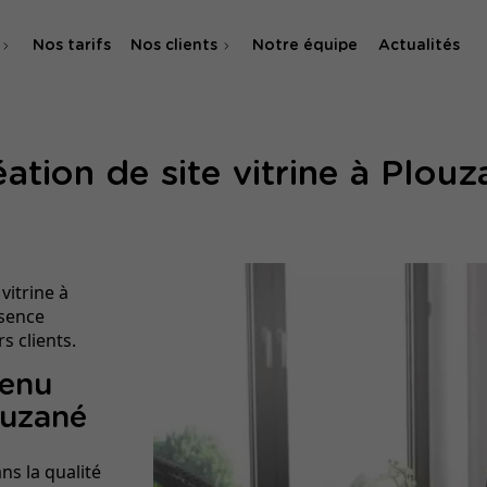
Nos tarifs
Nos clients
Notre équipe
Actualités
O
ation de site vitrine à Plou
 & SMA
vitrine à
ésence
s clients.
tenu
ouzané
ns la qualité