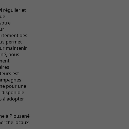
 régulier et
 de
votre
ur
portement des
us permet
our maintenir
ané, nous
ement
aires
teurs est
 campagnes
omme pour une
e disponible
es à adopter
rine à Plouzané
herche locaux.