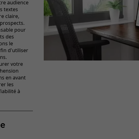
otre audience
s textes
e claire,
prospects.
nsable pour
ots des
ons le
in d'utiliser
ns.
urer votre
réhension
ns en avant
rer les
iabilité à
ce