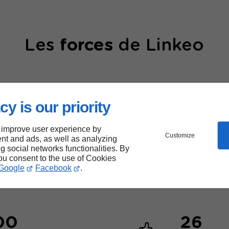
Les
forces
de Linkeo
cy is our priority
 improve user experience by
Customize
nt and ads, as well as analyzing
40000
ng social networks functionalities. By
you consent to the use of Cookies
sites web créés
Google
Facebook
.
00
26