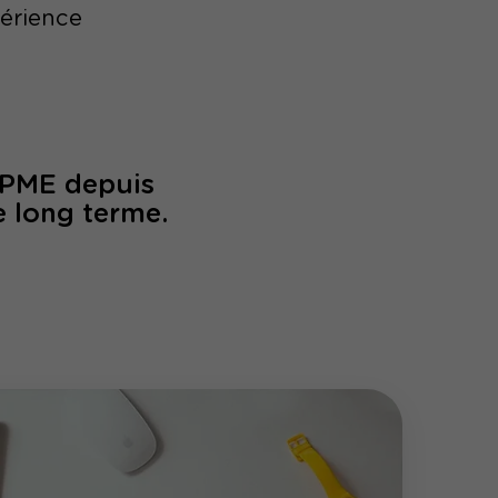
périence
/PME depuis
e long terme.