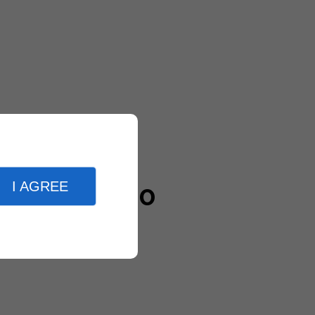
I AGREE
20000
clients