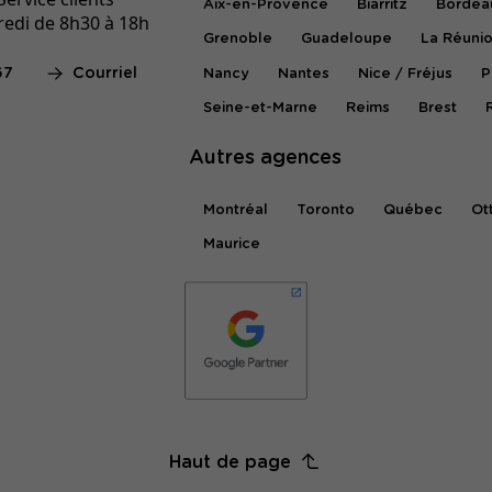
Aix-en-Provence
Biarritz
Bordea
redi de 8h30 à 18h
Grenoble
Guadeloupe
La Réuni
67
Courriel
Nancy
Nantes
Nice / Fréjus
P
Seine-et-Marne
Reims
Brest
Autres agences
Montréal
Toronto
Québec
Ot
Maurice
Haut de page