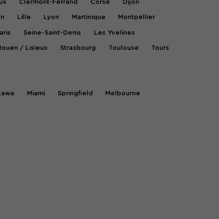
ux
Clermont-Ferrand
Corse
Dijon
on
Lille
Lyon
Martinique
Montpellier
aris
Seine-Saint-Denis
Les Yvelines
Rouen / Lisieux
Strasbourg
Toulouse
Tours
tawa
Miami
Springfield
Melbourne