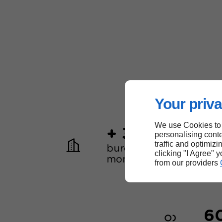
Your priva
We use Cookies to
+ 30
personalising conte
traffic and optimizi
bureaux dans le
clicking "I Agree" 
monde
from our providers
6