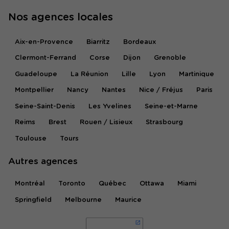
Nos agences locales
Aix-en-Provence
Biarritz
Bordeaux
Clermont-Ferrand
Corse
Dijon
Grenoble
Guadeloupe
La Réunion
Lille
Lyon
Martinique
Montpellier
Nancy
Nantes
Nice / Fréjus
Paris
Seine-Saint-Denis
Les Yvelines
Seine-et-Marne
Reims
Brest
Rouen / Lisieux
Strasbourg
Toulouse
Tours
Autres agences
Montréal
Toronto
Québec
Ottawa
Miami
Springfield
Melbourne
Maurice