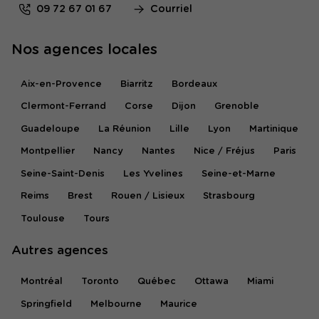
09 72 67 01 67
Courriel
Nos agences locales
Aix-en-Provence
Biarritz
Bordeaux
Clermont-Ferrand
Corse
Dijon
Grenoble
Guadeloupe
La Réunion
Lille
Lyon
Martinique
Montpellier
Nancy
Nantes
Nice / Fréjus
Paris
Seine-Saint-Denis
Les Yvelines
Seine-et-Marne
Reims
Brest
Rouen / Lisieux
Strasbourg
Toulouse
Tours
Autres agences
Montréal
Toronto
Québec
Ottawa
Miami
Springfield
Melbourne
Maurice