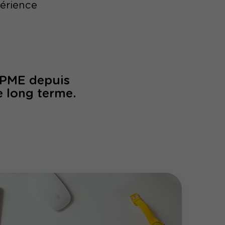
périence
/PME depuis
e long terme.