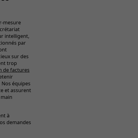
ur-mesure
crétariat
 intelligent,
ctionnés par
ont
cieux sur des
nt trop
on de factures
etenir
. Nos équipes
te et assurent
 main
ent à
 vos demandes