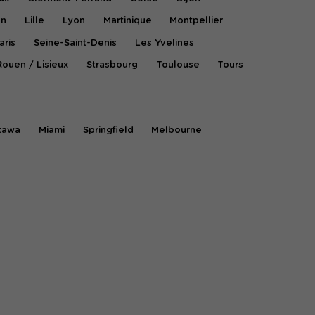
on
Lille
Lyon
Martinique
Montpellier
aris
Seine-Saint-Denis
Les Yvelines
Rouen / Lisieux
Strasbourg
Toulouse
Tours
tawa
Miami
Springfield
Melbourne