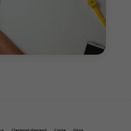
ux
Clermont-Ferrand
Corse
Dijon