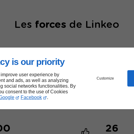
Les
forces
de Linkeo
cy is our priority
 improve user experience by
Customize
40000
nt and ads, as well as analyzing
ng social networks functionalities. By
sites web créés
you consent to the use of Cookies
Google
Facebook
.
00
26