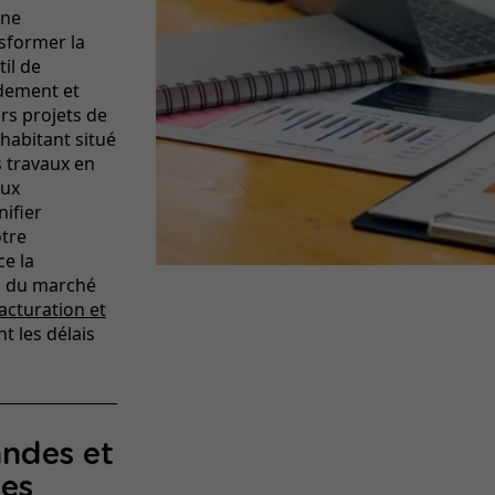
rne
nsformer la
il de
idement et
rs projets de
habitant situé
s travaux en
aux
nifier
otre
e la
es du marché
facturation et
 les délais
ndes et
les