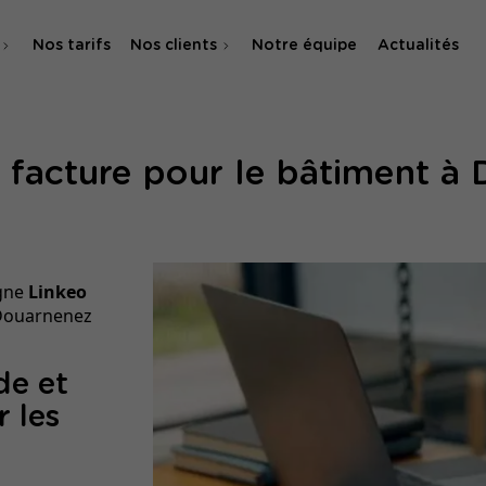
Nos tarifs
Nos clients
Notre équipe
Actualités
O
e facture pour le bâtiment à
 & SMA
igne
Linkeo
à Douarnenez
de et
r les