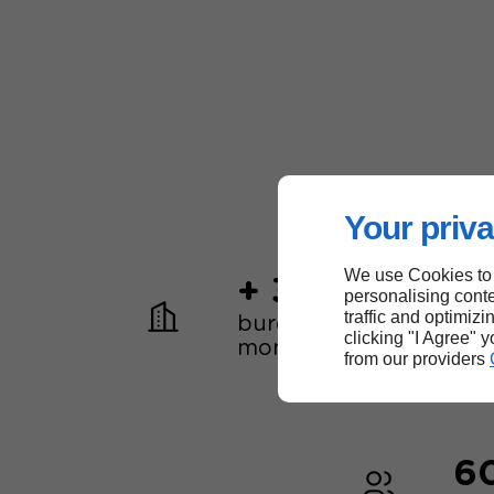
Your priva
We use Cookies to
+ 30
personalising conte
traffic and optimizi
bureaux dans le
clicking "I Agree" 
monde
from our providers
6