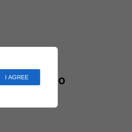
I AGREE
20000
clients