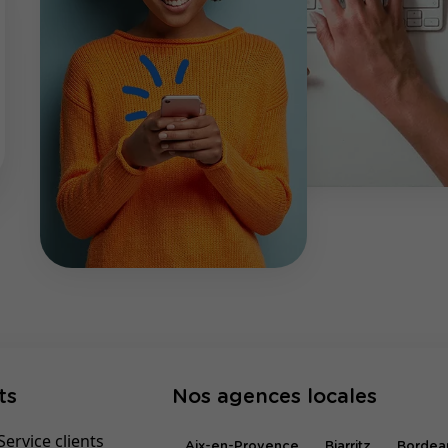
ts
Nos agences locales
ervice clients
Aix-en-Provence
Biarritz
Bordea