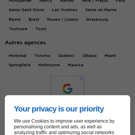
Montpellier
Nancy
Nantes
Nice / Fréjus
Paris
Seine-Saint-Denis
Les Yvelines
Seine-et-Marne
Reims
Brest
Rouen / Lisieux
Strasbourg
Toulouse
Tours
Autres agences
Montréal
Toronto
Québec
Ottawa
Miami
Springfield
Melbourne
Maurice
Your privacy is our priority
We use Cookies to improve user experience by
Haut de page
personalising content and ads, as well as
analyzing traffic and optimizing social networks