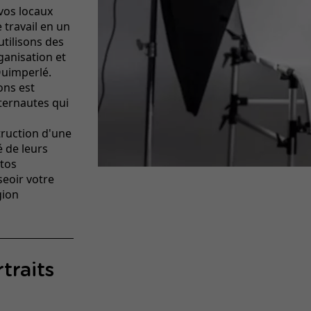
vos locaux
travail en un
tilisons des
ganisation et
Quimperlé.
ons est
nternautes qui
ruction d'une
é de leurs
otos
seoir votre
gion
rtraits