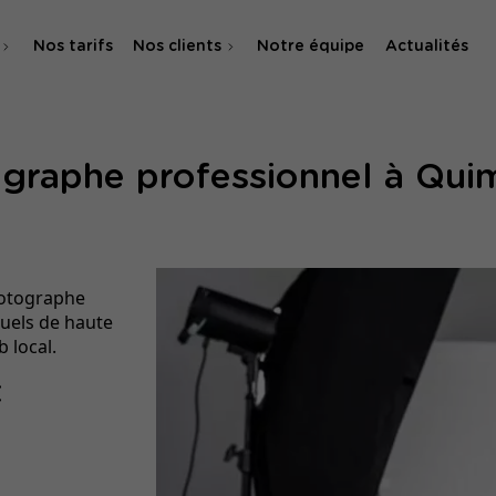
Nos tarifs
Nos clients
Notre équipe
Actualités
O
graphe professionnel à Qui
 & SMA
hotographe
uels de haute
 local.
t