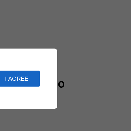
I AGREE
20000
clients