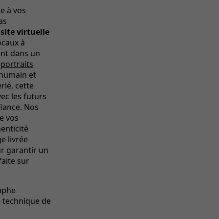
ie à vos
as
isite virtuelle
ocaux à
ent dans un
s
portraits
 humain et
rlé, cette
ec les futurs
fiance. Nos
e vos
enticité
e livrée
r garantir un
aite sur
raphe
e technique de