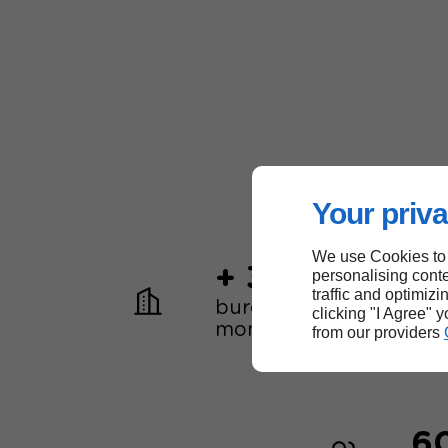
Your priva
We use Cookies to
+ 30
personalising conte
traffic and optimizi
bureaux dans le
clicking "I Agree" 
monde
from our providers
6