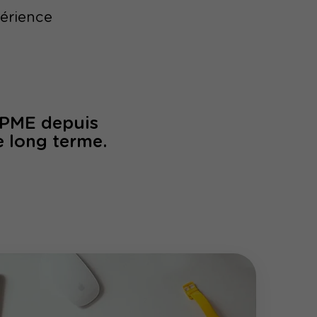
périence
/PME depuis
e long terme.