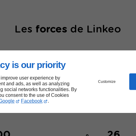
Les
forces
de Linkeo
cy is our priority
 improve user experience by
Customize
nt and ads, as well as analyzing
40000
ng social networks functionalities. By
you consent to the use of Cookies
sites web créés
Google
Facebook
.
00
26