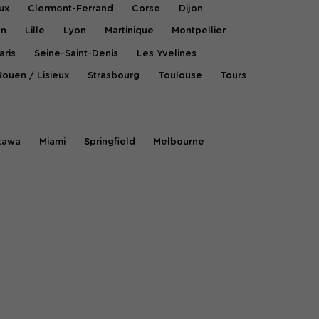
ux
Clermont-Ferrand
Corse
Dijon
on
Lille
Lyon
Martinique
Montpellier
aris
Seine-Saint-Denis
Les Yvelines
Rouen / Lisieux
Strasbourg
Toulouse
Tours
tawa
Miami
Springfield
Melbourne