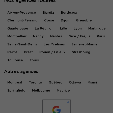
Nos agences locales
Aix-en-Provence
Biarritz
Bordeaux
Clermont-Ferrand
Corse
Dijon
Grenoble
Guadeloupe
La Réunion
Lille
Lyon
Martinique
Montpellier
Nancy
Nantes
Nice / Fréjus
Paris
Seine-Saint-Denis
Les Yvelines
Seine-et-Marne
Reims
Brest
Rouen / Lisieux
Strasbourg
Toulouse
Tours
Autres agences
Montréal
Toronto
Québec
Ottawa
Miami
Springfield
Melbourne
Maurice