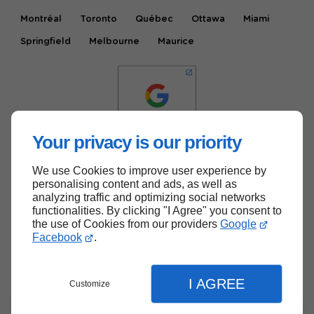
Montréal
Toronto
Québec
Ottawa
Miami
Springfield
Melbourne
Maurice
Your privacy is our priority
We use Cookies to improve user experience by
Haut de page
personalising content and ads, as well as
analyzing traffic and optimizing social networks
functionalities. By clicking "I Agree" you consent to
the use of Cookies from our providers
Google
Facebook
.
I AGREE
Customize
Menu
Contact
Devis