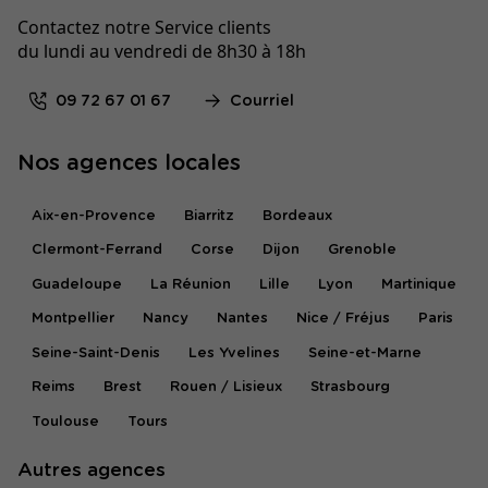
Contactez notre Service clients
du lundi au vendredi de 8h30 à 18h
09 72 67 01 67
Courriel
Nos agences locales
Aix-en-Provence
Biarritz
Bordeaux
Clermont-Ferrand
Corse
Dijon
Grenoble
Guadeloupe
La Réunion
Lille
Lyon
Martinique
Montpellier
Nancy
Nantes
Nice / Fréjus
Paris
Seine-Saint-Denis
Les Yvelines
Seine-et-Marne
Reims
Brest
Rouen / Lisieux
Strasbourg
Toulouse
Tours
Autres agences