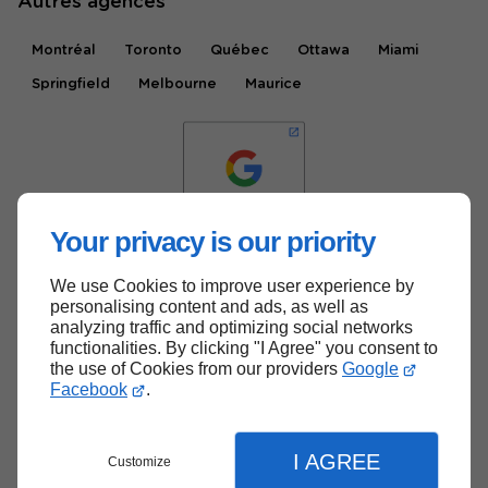
Autres agences
Montréal
Toronto
Québec
Ottawa
Miami
Springfield
Melbourne
Maurice
Your privacy is our priority
We use Cookies to improve user experience by
Haut de page
personalising content and ads, as well as
analyzing traffic and optimizing social networks
functionalities. By clicking "I Agree" you consent to
the use of Cookies from our providers
Google
Facebook
.
I AGREE
Customize