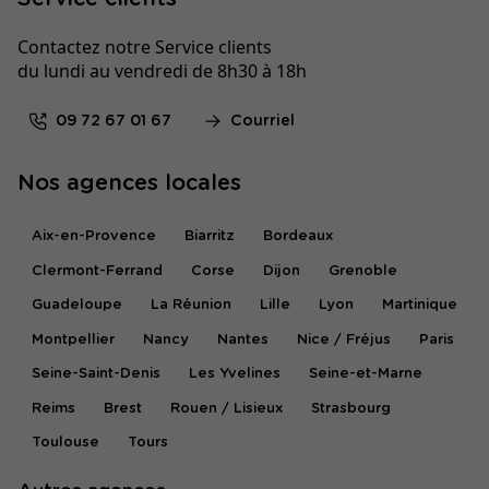
Contactez notre Service clients
du lundi au vendredi de 8h30 à 18h
09 72 67 01 67
Courriel
Nos agences locales
Aix-en-Provence
Biarritz
Bordeaux
Clermont-Ferrand
Corse
Dijon
Grenoble
Guadeloupe
La Réunion
Lille
Lyon
Martinique
Montpellier
Nancy
Nantes
Nice / Fréjus
Paris
Seine-Saint-Denis
Les Yvelines
Seine-et-Marne
Reims
Brest
Rouen / Lisieux
Strasbourg
Toulouse
Tours