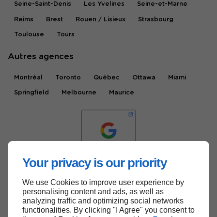
Seine-Saint-Denis
Les Yvelines
Seine-et-Marne
Reims
Brest
Rouen / Lisieux
Strasbourg
Toulouse
Tours
Autres agences
Montréal
Toronto
Québec
Ottawa
Miami
Springfield
Melbourne
Maurice
Your privacy is our priority
We use Cookies to improve user experience by
Haut de page
personalising content and ads, as well as
analyzing traffic and optimizing social networks
functionalities. By clicking "I Agree" you consent to