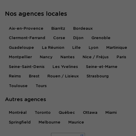
Nos agences locales
Aix-en-Provence
Biarritz
Bordeaux
Clermont-Ferrand
Corse
Dijon
Grenoble
Guadeloupe
La Réunion
Lille
Lyon
Martinique
Montpellier
Nancy
Nantes
Nice / Fréjus
Paris
Seine-Saint-Denis
Les Yvelines
Seine-et-Marne
Reims
Brest
Rouen / Lisieux
Strasbourg
Toulouse
Tours
Autres agences
Montréal
Toronto
Québec
Ottawa
Miami
Springfield
Melbourne
Maurice